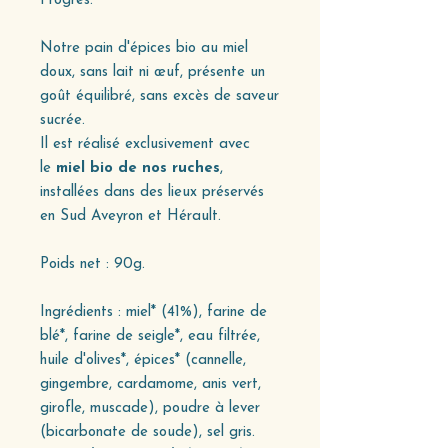
Progrès.
Notre pain d'épices bio au miel
doux, sans lait ni œuf, présente un
goût équilibré, sans excès de saveur
sucrée.
Il est réalisé exclusivement avec
le
miel bio de nos ruches
,
installées dans des lieux préservés
en Sud Aveyron et Hérault.
Poids net : 90g.
Ingrédients : miel* (41%), farine de
blé*, farine de seigle*, eau filtrée,
huile d'olives*, épices* (cannelle,
gingembre, cardamome, anis vert,
girofle, muscade), poudre à lever
(bicarbonate de soude), sel gris.