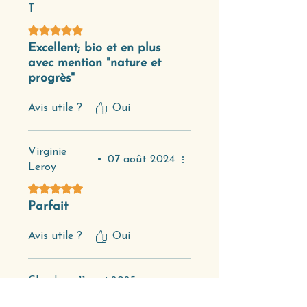
T
Noté 5 sur 5.
Excellent; bio et en plus
avec mention "nature et
progrès"
Avis utile ?
Oui
Virginie
•
07 août 2024
Leroy
Noté 5 sur 5.
Parfait
Avis utile ?
Oui
Claude
•
11 mai 2025
Noté 5 sur 5.