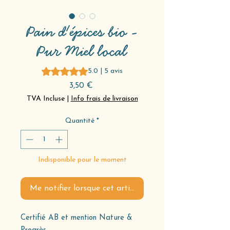
Pain d'épices bio -
Pur Miel local
La note est de 5.0 sur cinq étoiles selon 5 avis
5.0 | 5 avis
Prix
3,50 €
TVA Incluse
|
Info frais de livraison
Quantité
*
Indisponible pour le moment
Me notifier lorsque cet article est disponible
Certifié AB et mention Nature &