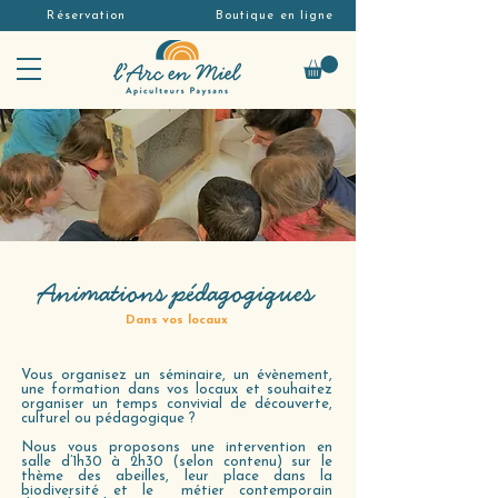
Réservation
Boutique en ligne
Animations pédagogiques
Dans vos locaux
Vous organisez un séminaire, un évènement,
une formation dans vos locaux et souhaitez
organiser un temps convivial de découverte,
culturel ou pédagogique ?
Nous vous proposons une intervention en
salle d’1h30 à 2h30 (selon contenu) sur le
thème des abeilles, leur place dans la
biodiversité et le métier contemporain