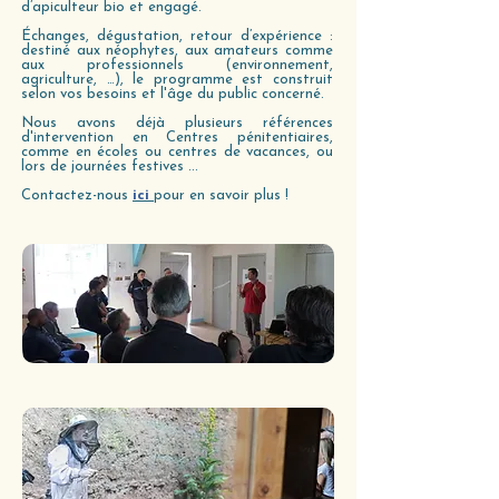
d’apiculteur bio et engagé.
Échanges, dégustation, retour d’expérience :
destiné aux néophytes, aux amateurs comme
aux professionnels (environnement,
agriculture, …), le programme est construit
selon vos besoins et l'âge du public concerné.
Nous avons déjà plusieurs références
d'intervention en Centres pénitentiaires,
comme en écoles ou centres de vacances, ou
lors de journées festives ...
Contactez-nous
ici
pour en savoir plus !