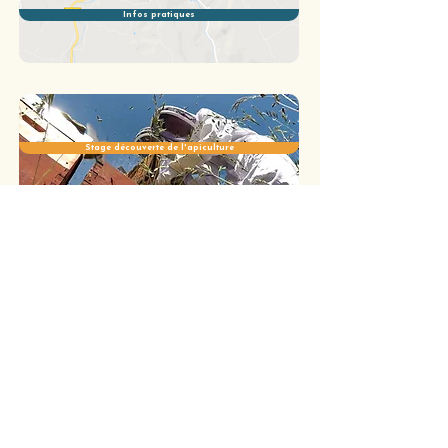
Infos pratiques
Stage découverte de l'apiculture
Nadia Fargeix & Bruno Bondia, apiculteurs
633 chemin du Mas de Rouby
12400 Saint-Affrique, Aveyron, France