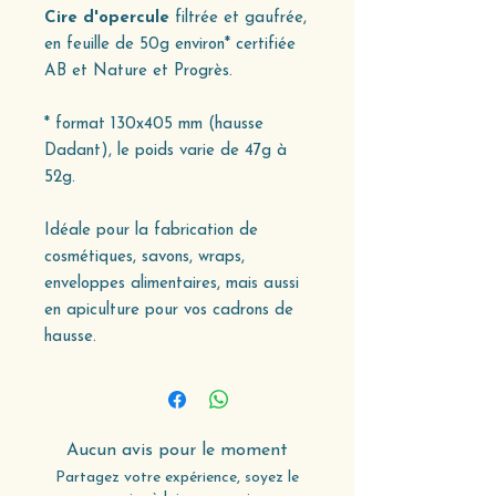
Cire d'opercule
filtrée et gaufrée,
en feuille de 50g environ* certifiée
AB et Nature et Progrès.
* format 130x405 mm (hausse
Dadant), le poids varie de 47g à
52g.
Idéale pour la fabrication de
cosmétiques, savons, wraps,
enveloppes alimentaires, mais aussi
en apiculture pour vos cadrons de
hausse.
Aucun avis pour le moment
Partagez votre expérience, soyez le