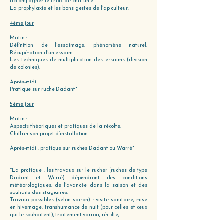
accompagner le choix de chacun.e.
La prophylaxie et les bons gestes de l’apiculteur.
4ème jour
Matin :
Définition de l'essaimage, phénomène naturel.
Récupération d'un essaim.
Les techniques de multiplication des essaims (division
de colonies).
Après-midi :
Pratique sur ruche Dadant*
5ème jour
Matin :
Aspects théoriques et pratiques de la récolte.
Chiffrer son projet d’installation.
Après-midi : pratique sur ruches Dadant ou Warré*
*La pratique : les travaux sur le rucher (ruches de type
Dadant et Warré) dépendront des conditions
météorologiques, de l’avancée dans la saison et des
souhaits des stagiaires.
Travaux possibles (selon saison) : visite sanitaire, mise
en hivernage, transhumance de nuit (pour celles et ceux
qui le souhaitent), traitement varroa, récolte, …