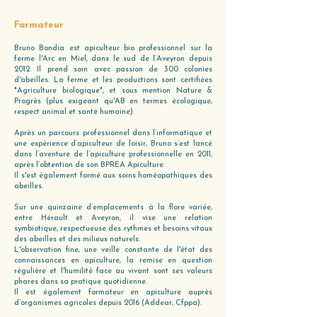
Formateur
Bruno Bondia est apiculteur bio professionnel sur la
ferme l'Arc en Miel, dans le sud de l’Aveyron depuis
2012. Il prend soin avec passion de 300 colonies
d'abeilles. La ferme et les productions sont certifiées
"Agriculture biologique", et sous mention Nature &
Progrès (plus exigeant qu'AB en termes écologique,
respect animal et santé humaine).
Après un parcours professionnel dans l’informatique et
une expérience d’apiculteur de loisir, Bruno s’est lancé
dans l’aventure de l’apiculture professionnelle en 2011,
après l’obtention de son BPREA Apiculture.
Il s'est également formé aux soins homéopathiques des
abeilles.
Sur une quinzaine d’emplacements à la flore variée,
entre Hérault et Aveyron, il vise une relation
symbiotique, respectueuse des rythmes et besoins vitaux
des abeilles et des milieux naturels.
L'observation fine, une veille constante de l'état des
connaissances en apiculture, la remise en question
régulière et l'humilité face au vivant sont ses valeurs
phares dans sa pratique quotidienne.
Il est également formateur en apiculture auprès
d’organismes agricoles depuis 2016 (Addear, Cfppa).