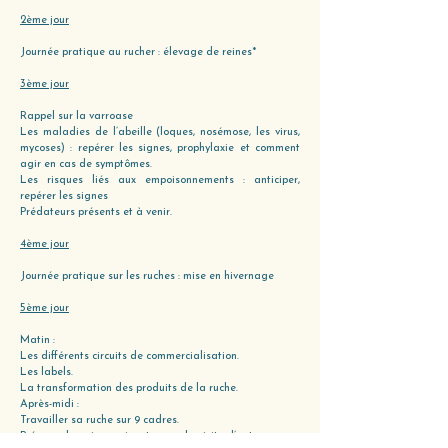
2ème jour
Journée pratique au rucher : élevage de reines*
3ème jour
Rappel sur la varroase
Les maladies de l’abeille (loques, nosémose, les virus,
mycoses) : repérer les signes, prophylaxie et comment
agir en cas de symptômes.
Les risques liés aux empoisonnements : anticiper,
repérer les signes
Prédateurs présents et à venir.
4ème jour
Journée pratique sur les ruches : mise en hivernage
5ème jour
Matin :
Les différents circuits de commercialisation.
Les labels.
La transformation des produits de la ruche.
Après-midi :
Travailler sa ruche sur 9 cadres.
Préparer la saison suivante avec la visite d’automne.