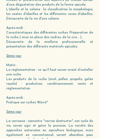
Accueil et présentation des objectifs de chacun autour
d’une dégustation des produits de la ferme apicole.
L'abeille et la colonie : la classification la morphologie,
les castes d'abeilles et les différentes races d'abeilles.
Découverte de la vie d'une colonie.
Après-midi :
Caractéristiques des différentes ruches. Préparation de
la ruche ( mise en place des cadres, de la cire, ...).
Découverte de la miellerie professionnelle et
présentation des différents matériels apicoles.
2ème jour
Matin :
La règlementation : ce qu’il faut savoir avant d’installer
une ruche.
Les produits de la ruche (miel, pollen, propolis, gelée
royale) : production, conditionnement, vente et
règlementation.
Après-midi :
Pratique sur ruches Warré*
3ème jour
La varroase : connaitre "varroa destructor", son cycle de
vie, savoir agir et gérer la pression. La variété des
approches autorisées en apiculture biologique, mais
également en conventionnel, seront abordées pour