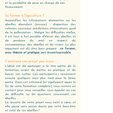
et la possibilité de prise en charge de son
financement.
Se former à l'apiculture ?
Aujourd’hui les informations alarmantes sur les
abeilles abondent (encore) : disparition des
colonies, nouveaux prédateurs, intoxications, quid
de la pollinisation ... Malgré les difficultés réelles,
il est tout à fait possible d'élever des abeilles et
de produire du miel, en respect du
consommateur, des abeilles et du vivant. Le plus
important est d'y être bien préparé :
se former,
avec théorie et pratique
, est incontournable
.
Construire son projet pas à pas ...
L'idéal est de participer à la 1ère partie de la
formation, avant de mettre en pratique et de
lancer son rucher. Les participant.e.s reviennent
ensuite quelques mois plus tard pour la 2ème
partie. Dans cet intermed (et également après la
fin de votre formation complète), nous restons en
contact pour vous conseiller, vous épauler en cas
de difficulté ou de questions concernant vos
abeilles.
La réussite de votre projet nous tient à cœur, et
elle passe sans aucun doute par votre bien-être
et celui de vos abeilles !